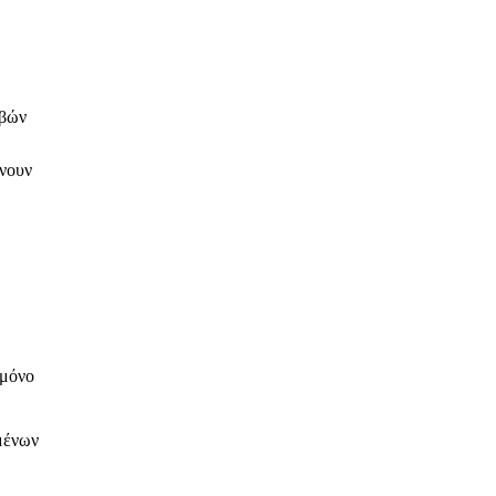
ιβών
ύνουν
 μόνο
ιμένων