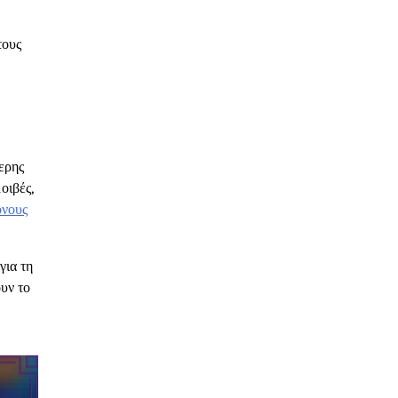
τους
ερης
οιβές,
όνους
για τη
ουν το