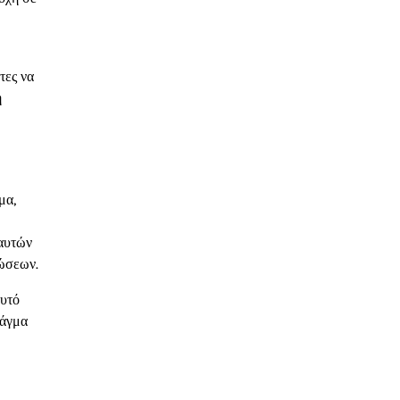
τες να
η
μα,
αυτών
λώσεων.
Αυτό
ράγμα