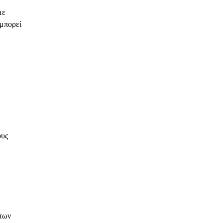
με
 μπορεί
ους
 των