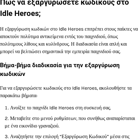
Πώς να εξαργυρώσετε κωδικούς στο
Idle Heroes;
Η εξαργύρωση κωδικών στο Idle Heroes επιτρέπει στους παίκτες να
αποκτούν πολύτιμα αντικείμενα εντός του παιχνιδιού, όπως
πολύτιμους λίθους και κυλίνδρους. Η διαδικασία είναι απλή και
μπορεί να βελτιώσει σημαντικά την εμπειρία παιχνιδιού σας.
Βήμα-βήμα διαδικασία για την εξαργύρωση
κωδικών
Για να εξαργυρώσετε κωδικούς στο Idle Heroes, ακολουθήστε τα
παρακάτω βήματα:
Ανοίξτε το παιχνίδι Idle Heroes στη συσκευή σας.
Μεταβείτε στο μενού ρυθμίσεων, που συνήθως αναπαρίσταται
με ένα εικονίδιο γραναζιού.
Αναζητήστε την επιλογή “Εξαργύρωση Κωδικού” μέσα στις