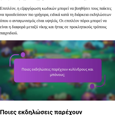
Επιπλέον, η εξαργύρωση κωδικών μπορεί να βοηθήσει τους παίκτες
να προοδεύσουν πιο γρήγορα, ειδικά κατά τη διάρκεια εκδηλώσεων
όπου ο ανταγωνισμός είναι υψηλός. Οι επιπλέον πόροι μπορεί να
είναι η διαφορά μεταξύ νίκης και ήττας σε προκλητικούς τρόπους
παιχνιδιού.
Ποιες εκδηλώσεις παρέχουν