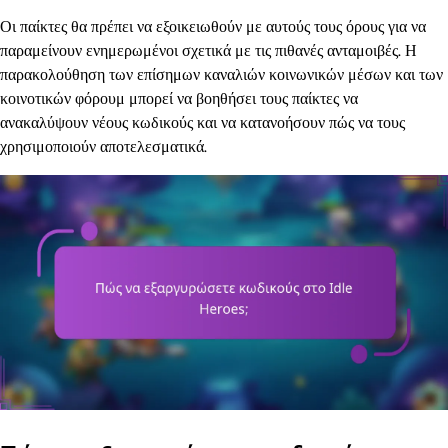
Οι παίκτες θα πρέπει να εξοικειωθούν με αυτούς τους όρους για να
παραμείνουν ενημερωμένοι σχετικά με τις πιθανές ανταμοιβές. Η
παρακολούθηση των επίσημων καναλιών κοινωνικών μέσων και των
κοινοτικών φόρουμ μπορεί να βοηθήσει τους παίκτες να
ανακαλύψουν νέους κωδικούς και να κατανοήσουν πώς να τους
χρησιμοποιούν αποτελεσματικά.