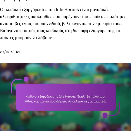
Οι κωδικοί εξαργύρωσης του Idle Heroes είναι μοναδικές
αλφαριθμητικές ακολουθίες που παρέχουν στους παίκτες πολύτιμες
ανταμοιβές εντός του παιχνιδιού, βελτιώνοντας την εμπειρία τους.
Εισάγοντας αυτούς τους κωδικούς στη διεπαφή εξαργύρωσης, οι
παίκτες μπορούν να λάβουν…
27/02/2026