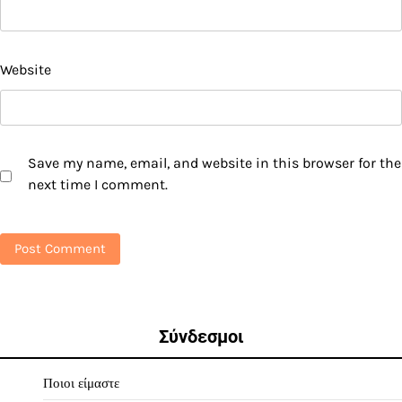
Website
Save my name, email, and website in this browser for the
next time I comment.
Σύνδεσμοι
Ποιοι είμαστε