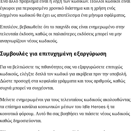
Ένα άλλο πρόβλημα είναι η λήξη των κωδικών. Πολλοί κωδικοί είναι
έγκυροι για περιορισμένο χρονικό διάστημα και η χρήση ενός
ληγμένου κωδικού θα έχει ως αποτέλεσμα ένα μήνυμα σφάλματος.
Επιπλέον, βεβαιωθείτε ότι το παιχνίδι σας είναι ενημερωμένο στην
τελευταία έκδοση, καθώς οι παλαιότερες εκδόσεις μπορεί να μην
αναγνωρίζουν νέους κωδικούς.
Συμβουλές για επιτυχημένη εξαργύρωση
Για να βελτιώσετε τις πιθανότητες σας να εξαργυρώσετε επιτυχώς
κωδικούς, ελέγξτε διπλά τον κωδικό για ακρίβεια πριν την υποβολή.
Δώστε προσοχή στα κεφαλαία γράμματα και τους αριθμούς, καθώς
συχνά μπορεί να συγχέονται.
Μείνετε ενημερωμένοι για τους τελευταίους κωδικούς ακολουθώντας
τα επίσημα κανάλια κοινωνικών μέσων του Idle Heroes ή τα
κοινοτικά φόρουμ. Αυτό θα σας βοηθήσει να πιάσετε νέους κωδικούς
καθώς δημοσιεύονται.